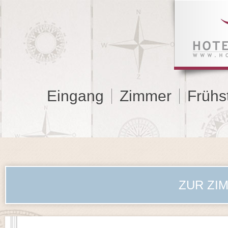
Eingang
Zimmer
Frühs
ZUR ZI